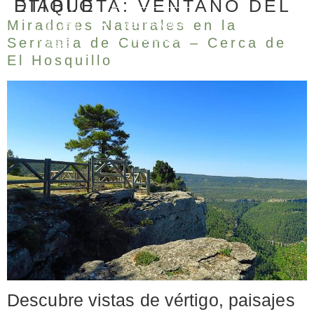
ETIQUETA:
VENTANO DEL DIABLO
Miradores Naturales en la
RESERVAR
RESERVAR
Serranía de Cuenca – Cerca de
NUESTRAS CASAS
ENTORNO & ACTIVIDADES
SERVICIOS & EVENTOS
BIENESTAR PLUS
NUESTRAS CASAS
ENTORNO & ACTIVIDADES
SERVICIOS & EVENTOS
BIENESTAR PLUS
El Hosquillo
Descubre vistas de vértigo, paisajes