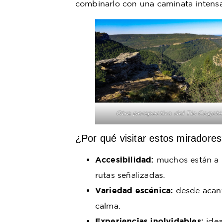
combinarlo con una caminata intensa
Otra perspectiva del Tio Cogot
¿Por qué visitar estos miradore
Accesibilidad:
muchos están a 
rutas señalizadas.
Variedad escénica:
desde acant
calma.
Experiencias inolvidables:
idea