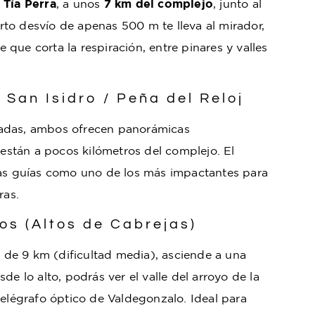
 Tía Perra
, a unos
7 km del complejo
, junto al
to desvío de apenas 500 m te lleva al mirador,
que corta la respiración, entre pinares y valles
 San Isidro / Peña del Reloj
adas, ambos ofrecen panorámicas
 están a pocos kilómetros del complejo. El
ias guías como uno de los más impactantes para
ras.
jos (Altos de Cabrejas)
r de 9 km (dificultad media), asciende a una
de lo alto, podrás ver el valle del arroyo de la
telégrafo óptico de Valdegonzalo. Ideal para