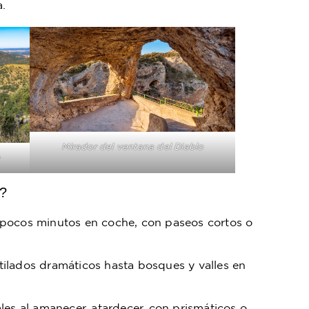
.
Mirador del ventana del Diablo
e
s?
pocos minutos en coche, con paseos cortos o
ilados dramáticos hasta bosques y valles en
les al amanecer, atardecer, con prismáticos o