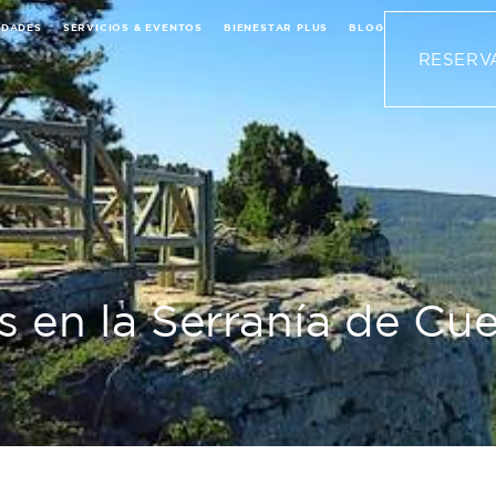
IDADES
SERVICIOS & EVENTOS
BIENESTAR PLUS
BLOG
O & ACTIVIDADES
SERVICIOS & EVENTOS
BIENESTAR PLUS
BLOG
RESERV
s en la Serranía de Cu