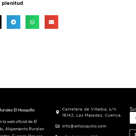
 plenitud
.
Su
Carretera de Villalba, s/n.
urales El Hosquillo
16142, Las Majadas, Cuenca.
n la web oficial de El
info@elhosquillo.com
lo, Alojamiento Rural en