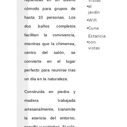
Vistas
al
cómodo para grupos de
jardín
hasta 10 personas. Los
Wifi
dos baños completos
Cuna
facilitan la convivencia,
Estancia
con
mientras que la chimenea,
vistas
centro del salón, se
convierte en el lugar
perfecto para reunirse tras
un día en la naturaleza.
Construida en piedra y
madera trabajada
artesanalmente, transmite
la esencia del entorno,
sencilla y auténtica. Al salir,