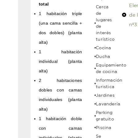
total
Ele
Cerca
de
1 habitación triple
de l
lugares
(una cama sencilla +
nº3
de
dos dobles) (planta
interés
turístico
alta)
Cocina
1 habitación
Ducha
individual (planta
Equipamiento
alta)
de cocina
Información
2 habitaciones
turistica
dobles con camas
Jardines
individuales (planta
Lavandería
alta)
Parking
1 habitación doble
gratuito
Piscina
con camas
Se
individuales (planta