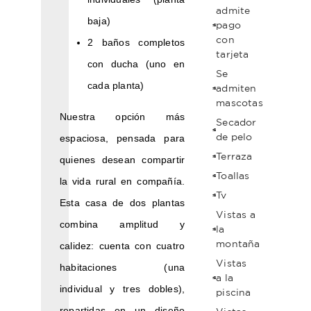
admite
baja)
pago
con
2 baños completos
tarjeta
con ducha (uno en
Se
cada planta)
admiten
mascotas
Nuestra opción más
Secador
de pelo
espaciosa, pensada para
Terraza
quienes desean compartir
Toallas
la vida rural en compañía.
Tv
Esta casa de dos plantas
Vistas a
combina amplitud y
la
montaña
calidez: cuenta con cuatro
Vistas
habitaciones (una
a la
individual y tres dobles),
piscina
repartidas en un diseño